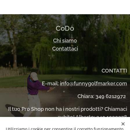
CoDò
Chi siamo
Contattaci
CONTATTI
E-mail:
info@funnygolfmarker.com
Chiara: 349 6212972
Il tuo Pro Shop non ha i nostri prodotti? Chiamaci
subito! Alberto: 340 1030278
Utilizziamo i cookie per consentire il corretto funzionamento
CONTATTO PER L'ESTERO
+39 3895556851