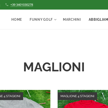
m
+39 3401030278
HOME
FUNNY GOLF
MARCHINI
ABBIGLIA
MAGLIONI
E 4 STAGIONI
MAGLIONE 4 STAGIONI