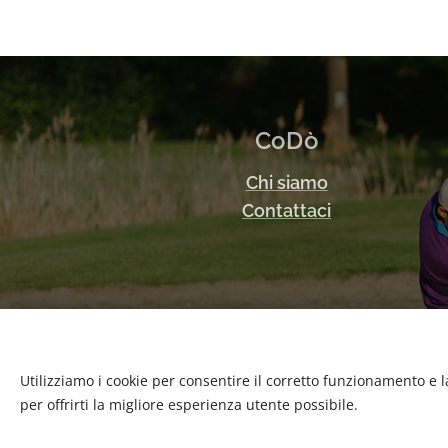
CoDò
Chi siamo
Contattaci
Utilizziamo i cookie per consentire il corretto funzionamento e l
per offrirti la migliore esperienza utente possibile.
PARTITA
IVA 04860960279
Cookies