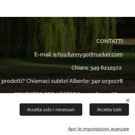
CONTATTI
E-mail:
info@funnygolfmarker.com
Chiara: 349 6212972
ri prodotti? Chiamaci subito! Alberto: 340 1030278
CONTATTO PER L'ESTERO
+39 3895556851
Accetta solo i necessari
Accetta tutti
Apri le impostazioni avanzate
Lingue
Italiano
English