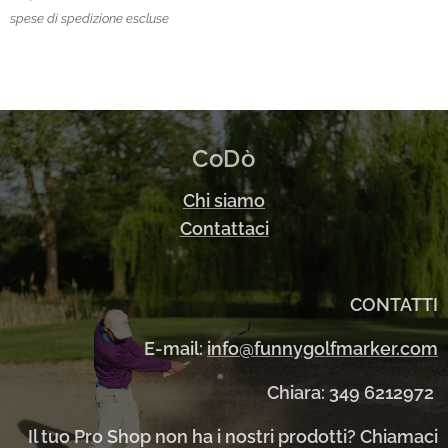
spese di spedizione escluse
CoDò
Chi siamo
Contattaci
CONTATTI
E-mail:
info@funnygolfmarker.com
Chiara: 349 6212972
Il tuo Pro Shop non ha i nostri prodotti? Chiamaci