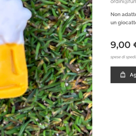
ordini@fu
Non adatto 
un giocatt
9,00
spese di spedi
Ag