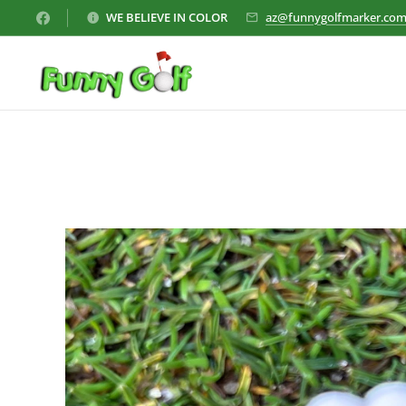
WE BELIEVE IN COLOR
az@funnygolfmarker.co