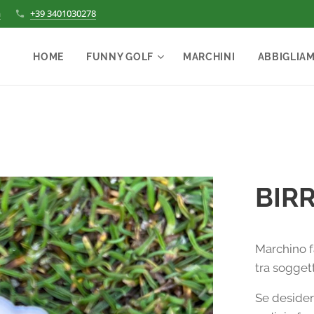
m
+39 3401030278
HOME
FUNNY GOLF
MARCHINI
ABBIGLIA
BIR
Marchino f
tra soggett
Se desideri