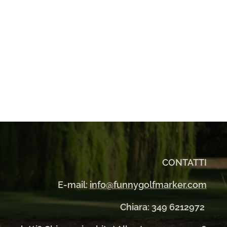
CONTATTI
E-mail:
info@funnygolfmarker.com
Chiara: 349 6212972