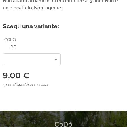
Non adatto ai bambini di età inferiore ai 3 anni.
Non è
un giocattolo. Non ingerire.
Scegli una variante:
COLO
RE
9,00
€
spese di spedizione escluse
CoDò