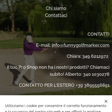
Chi siamo
Contattaci
CONTATTI
E-mail:
info@funnygolfmarker.com
Chiara: 349 6212972
Il tuo Pro Shop non ha i nostri prodotti? Chiamaci
subito! Alberto: 340 1030278
CONTATTO PER L'ESTERO
+39 3895556851
Utilizziamo i cookie per consentire il corretto funzionamento
PARTITA
IVA 04860960279
Cookies
e la sicurezza del nostro sito web e per offrirti la migliore