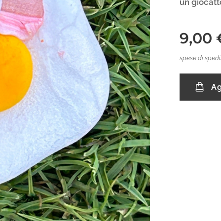
un giocatt
9,00
spese di spedi
Ag