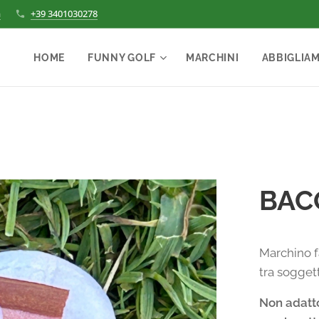
m
+39 3401030278
HOME
FUNNY GOLF
MARCHINI
ABBIGLIA
BAC
Marchino f
tra soggett
Non adatto 