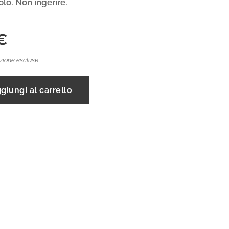
olo. Non ingerire.
€
zione escluse
giungi al carrello