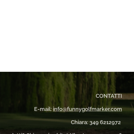
CONTATTI
E-mail:
info@funnygolfmarker.com
Chiara: 349 6212972